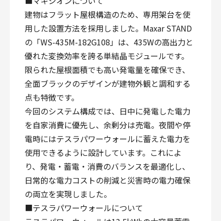
■マキシオンについて
建物はフラット屋根構造のため、専用架台を使
用した設置方法を採用しました。Maxar STAND
の「WS-435M-182G108」は、435Wの高出力と
優れた変換効率を誇る単結晶モジュールです。
限られた屋根面積でも高い発電量を確保でき、
全面ブラックのデザインが建物外観と調和する
点も特徴です。
今回のシステム構成では、日中に発電した電力
を自家消費に優先し、余剰分は売電。夜間や停
電時にはテスラパワーウォールに蓄えた電力を
使用できるように設計しています。これによ
り、発電・蓄電・消費のバランスを最適化し、
日常的な電力コストの削減と災害時の電力確保
の両立を実現しました。
■テスラパワーウォールについて